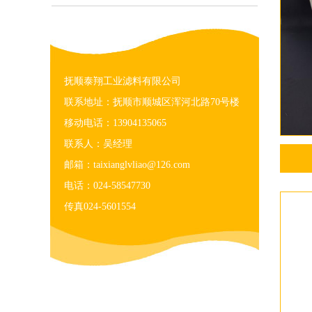
抚顺泰翔工业滤料有限公司
联系地址：抚顺市顺城区浑河北路70号楼
移动电话：13904135065
联系人：吴经理
邮箱：taixianglvliao@126.com
电话：024-58547730
传真024-5601554