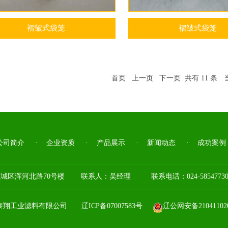
褶皱式袋笼
褶皱式袋笼
首页
上一页
下一页
共有 11 条 当
公司简介
·
企业资质
·
产品展示
·
新闻动态
·
成功案例
城区浑河北路70号楼
联系人：
吴经理
联系电话：024-58547730
顺泰翔工业滤料有限公司
辽ICP备07007583号
辽公网安备210411020