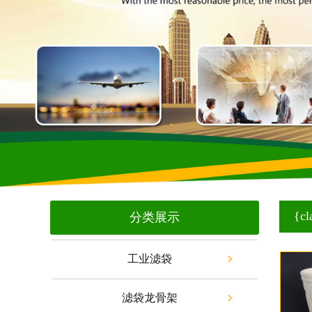
{cl
分类展示
工业滤袋
滤袋龙骨架